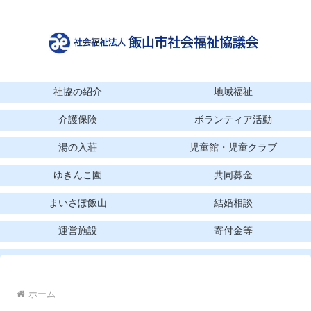
社協の紹介
地域福祉
介護保険
ボランティア活動
湯の入荘
児童館・児童クラブ
ゆきんこ園
共同募金
まいさぽ飯山
結婚相談
運営施設
寄付金等
ホーム