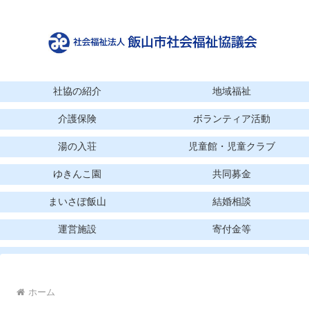
社協の紹介
地域福祉
介護保険
ボランティア活動
湯の入荘
児童館・児童クラブ
ゆきんこ園
共同募金
まいさぽ飯山
結婚相談
運営施設
寄付金等
ホーム