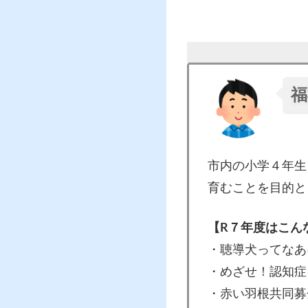
福
市内の小学４年生
育むことを目的と
【R７年度はこん
・聴導犬ってなあ
・めざせ！認知症
・赤い羽根共同