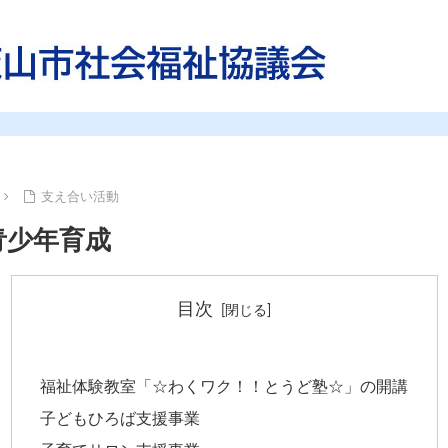
支え合い活動
青少年育成
目次
福祉体験教室「☆わくワク！！とうど塾☆」の開講
子どもひろば支援事業