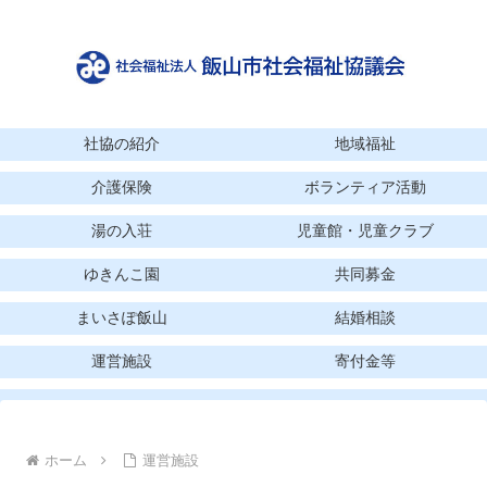
社協の紹介
地域福祉
介護保険
ボランティア活動
湯の入荘
児童館・児童クラブ
ゆきんこ園
共同募金
まいさぽ飯山
結婚相談
運営施設
寄付金等
ホーム
運営施設